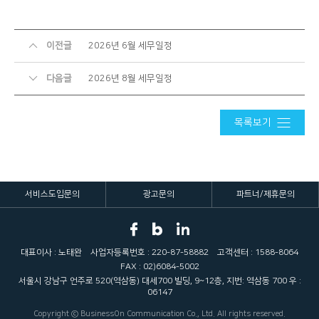
이전글
2026년 6월 세무일정
다음글
2026년 8월 세무일정
목록보기
서비스도입문의
광고문의
파트너/제휴문의
대표이사 : 노태완
사업자등록번호 : 220-87-58882
고객센터 : 1588-8064
FAX : 02)6084-5002
서울시 강남구 언주로 520(역삼동) 대세700 빌딩, 9~12층, 지번: 역삼동 700 우 :
06147
Copyright ⓒ BusinessOn Communication Co., Ltd. All rights reserved.