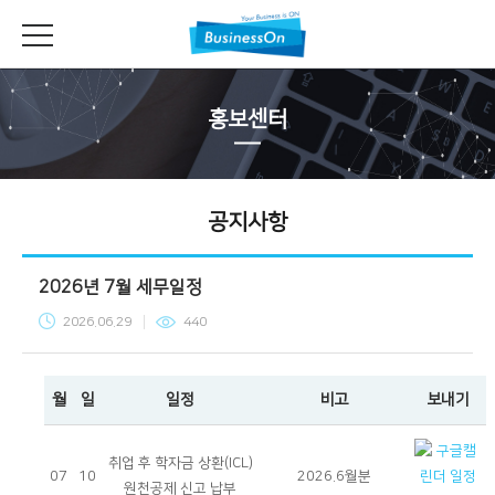
홍보센터
공지사항
2026년 7월 세무일정
2026.06.29
440
월
일
일정
비고
보내기
취업 후 학자금 상환(ICL)
07
10
2026.6월분
원천공제 신고 납부