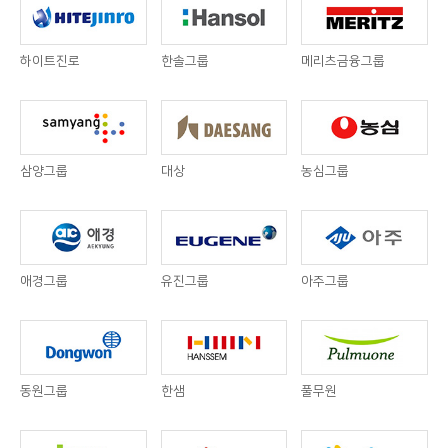
하이트진로
한솔그룹
메리츠금융그룹
삼양그룹
대상
농심그룹
애경그룹
유진그룹
아주그룹
동원그룹
한샘
풀무원