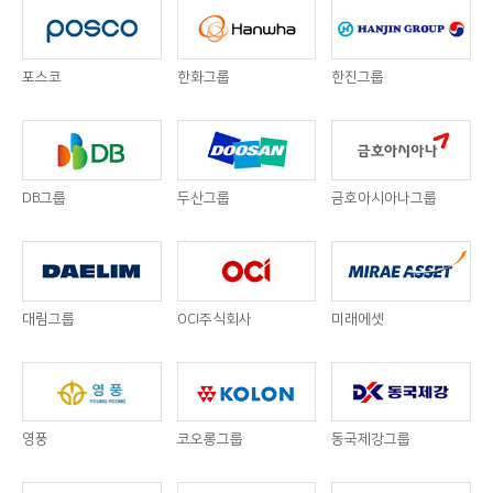
포스코
한화그룹
한진그룹
DB그룹
두산그룹
금호아시아나그룹
대림그룹
OCI주식회사
미래에셋
영풍
코오롱그룹
동국제강그룹