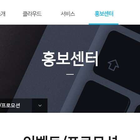
소개
클라우드
서비스
홍보센터
개요
전자세금계산서
재무통합관리
공지사항
전자서명
연동/구축 서비스
보도자료
연혁
리스크관리
블록체인
언론보도
홍보센터
영역
API/SDK
광고·제휴
공고사항
도
이벤트/프로모션
트너사
사회공헌
는길
뉴스레터
t Us
/프로모션