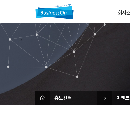
회사
회사
CI
회사
사업
조직
고객사&파
오시
Contac
홍보센터
이벤트