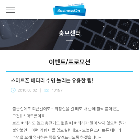
홍보센터
이벤트/프로모션
스마트폰 배터리 수명 늘리는 유용한 팁!
2018.03.02
13157
출근길에도 퇴근길에도
…
화장실을 갈 때도 내 손에 찰싹 붙어있는
그것
!!
스마트폰이죠
~
보조 배터리도 없고 충전기도 없을 때 배터리가 얼마 남지 않으면 뭔가
불안불안
…
이런 경험 다들 있으실텐데요
~
오늘은 스마트폰 배터리
수명을 오래 유지하는 팁을 알려드리도록 하겠습니다
~