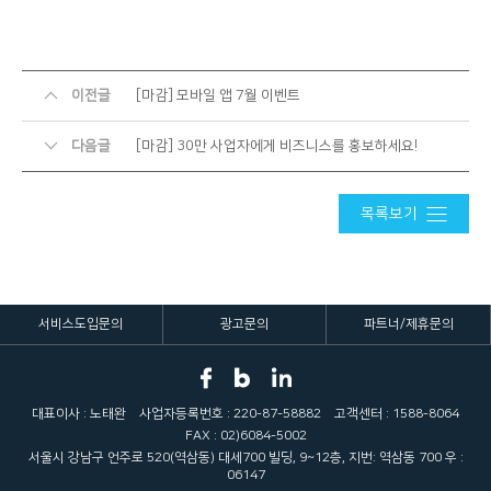
이전글
[마감] 모바일 앱 7월 이벤트
다음글
[마감] 30만 사업자에게 비즈니스를 홍보하세요!
목록보기
서비스도입문의
광고문의
파트너/제휴문의
대표이사 : 노태완
사업자등록번호 : 220-87-58882
고객센터 : 1588-8064
FAX : 02)6084-5002
서울시 강남구 언주로 520(역삼동) 대세700 빌딩, 9~12층, 지번: 역삼동 700 우 :
06147