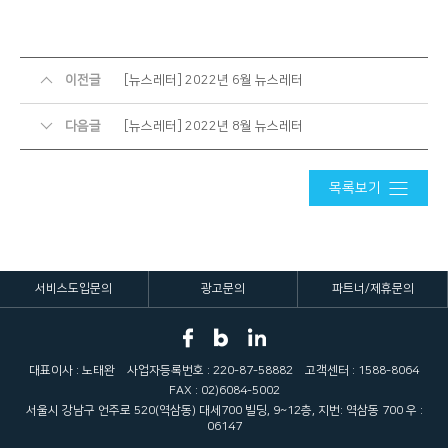
이전글
[뉴스레터] 2022년 6월 뉴스레터
다음글
[뉴스레터] 2022년 8월 뉴스레터
목록보기
서비스도입문의
광고문의
파트너/제휴문의
대표이사 : 노태완
사업자등록번호 : 220-87-58882
고객센터 : 1588-8064
FAX : 02)6084-5002
서울시 강남구 언주로 520(역삼동) 대세700 빌딩, 9~12층, 지번: 역삼동 700 우 :
06147